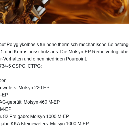
auf Polyglykolbasis für hohe thermisch-mechanische Belastung
iß- und Korrosionsschutz aus. Die Molsyn-EP Reihe verfügt üb
ur-Verhalten und einen niedrigen Pourpoint.
6734-6 CSPG, CTPG;
eben
inewefers: Molsyn 220 EP
M-EP
FAG-geprüft: Molsyn 460 M-EP
0 M-EP
r. 82 Freigabe: Molsyn 1000 M-EP
eigabe KKA Kleinewefers: Molsyn 1000 M-EP