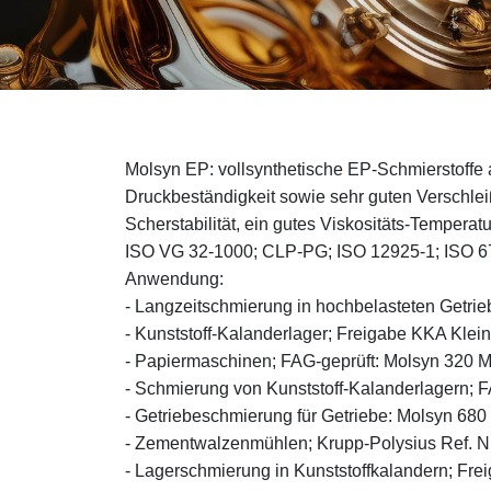
Molsyn EP: vollsynthetische EP-Schmierstoffe 
Druckbeständigkeit sowie sehr guten Verschle
Scherstabilität, ein gutes Viskositäts-Temperat
ISO VG 32-1000; CLP-PG; ISO 12925-1; ISO 
Anwendung:
- Langzeitschmierung in hochbelasteten Getri
- Kunststoff-Kalanderlager; Freigabe KKA Kle
- Papiermaschinen; FAG-geprüft: Molsyn 320 
- Schmierung von Kunststoff-Kalanderlagern; 
- Getriebeschmierung für Getriebe: Molsyn 68
- Zementwalzenmühlen; Krupp-Polysius Ref. N
- Lagerschmierung in Kunststoffkalandern; Fr