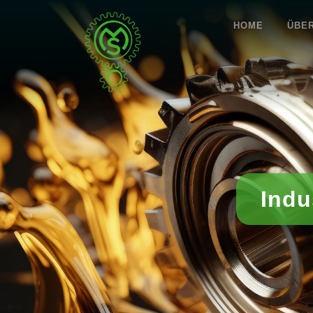
HOME
ÜBE
Indu